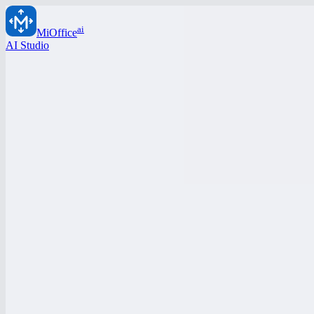
ai
MiOffice
AI Studio