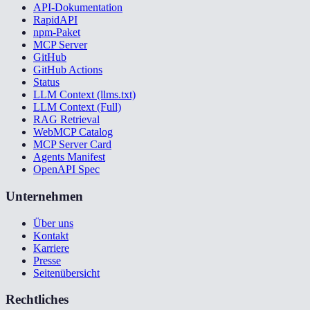
API-Dokumentation
RapidAPI
npm-Paket
MCP Server
GitHub
GitHub Actions
Status
LLM Context (llms.txt)
LLM Context (Full)
RAG Retrieval
WebMCP Catalog
MCP Server Card
Agents Manifest
OpenAPI Spec
Unternehmen
Über uns
Kontakt
Karriere
Presse
Seitenübersicht
Rechtliches