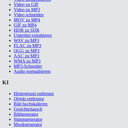
Video zu GIF
Video zu MP3
Video schneiden
MOV zu MP4
GIF zu MP4
HDR zu SDR
Untertitel extrahieren
WAV zu MP3
FLAC zu MP3
OGG zu MP3
AAC zu MP3
WMA zu MP3
MP3-Schneider
Audio normalisieren
KI
Hintergrund entfernen
Objekt entfernen
Bild hochskalieren
Gesichtertausch
Bildgenerator
Stimmgenerator
Musikgenerator