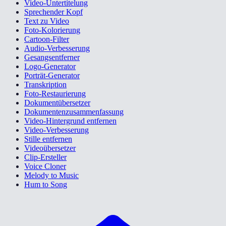
Video-Untertitelung
Sprechender Kopf
Text zu Video
Foto-Kolorierung
Cartoon-Filter
Audio-Verbesserung
Gesangsentferner
Logo-Generator
Porträt-Generator
Transkription
Foto-Restaurierung
Dokumentübersetzer
Dokumentenzusammenfassung
Video-Hintergrund entfernen
Video-Verbesserung
Stille entfernen
Videoübersetzer
Clip-Ersteller
Voice Cloner
Melody to Music
Hum to Song