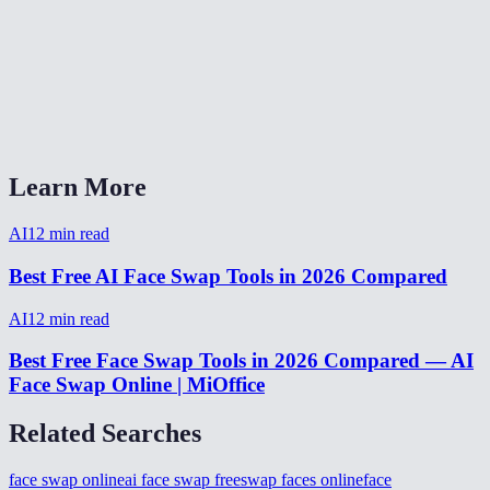
What file formats are supported?
Is face swap free?
Face swap vs Reface app?
Learn More
AI
12
min read
Best Free AI Face Swap Tools in 2026 Compared
AI
12
min read
Best Free Face Swap Tools in 2026 Compared — AI
Face Swap Online | MiOffice
Related Searches
face swap online
ai face swap free
swap faces online
face