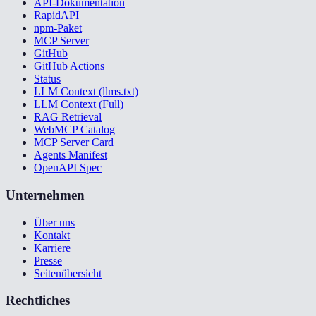
API-Dokumentation
RapidAPI
npm-Paket
MCP Server
GitHub
GitHub Actions
Status
LLM Context (llms.txt)
LLM Context (Full)
RAG Retrieval
WebMCP Catalog
MCP Server Card
Agents Manifest
OpenAPI Spec
Unternehmen
Über uns
Kontakt
Karriere
Presse
Seitenübersicht
Rechtliches