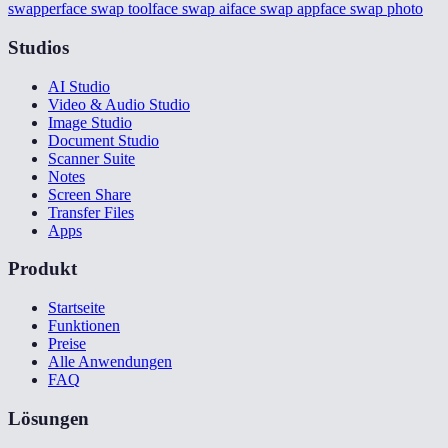
swapper
face swap tool
face swap ai
face swap app
face swap photo
Studios
AI Studio
Video & Audio Studio
Image Studio
Document Studio
Scanner Suite
Notes
Screen Share
Transfer Files
Apps
Produkt
Startseite
Funktionen
Preise
Alle Anwendungen
FAQ
Lösungen