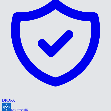
DPDPA
ai
MiOffice