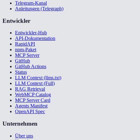
Telegram-Kanal
Anleitungen (Telegraph)
Entwickler
Entwickler-Hub
API-Dokumentation
RapidAPI
npm-Paket
MCP Server
GitHub
GitHub Actions
Status
LLM Context (llms.txt)
LLM Context (Full)
RAG Retrieval
WebMCP Catalog
MCP Server Card
Agents Manifest
OpenAPI Spec
Unternehmen
Über uns