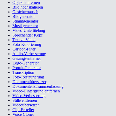
Objekt entfernen
Bild hochskalieren
Gesichtertausch
Bildgenerator
Stimmgenerator
Musikgenerator
Video-Untertitelung
Sprechender Kopf
Text zu Video
Foto-Kolorierung
Cartoon-Filter
Audio-Verbesserung
Gesangsentferner
Logo-Generator
Porträt-Generator
Transkription
Foto-Restaurierung
Dokumentübersetzer
Dokumentenzusammenfassung
Video-Hintergrund entfernen
Video-Verbesserung
Stille entfernen
Videoübersetzer
Clip-Ersteller
Voice Cloner