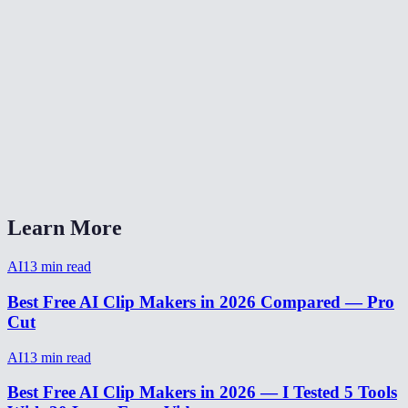
Is clip maker free?
How many clips can I make from one video?
Can I edit clips before exporting?
Clip maker for podcasts?
How to make viral clips from video?
Learn More
AI
13
min read
Best Free AI Clip Makers in 2026 Compared — Pro
Cut
AI
13
min read
Best Free AI Clip Makers in 2026 — I Tested 5 Tools