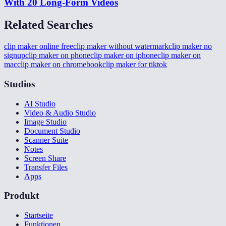
With 20 Long-Form Videos
Related Searches
clip maker online free
clip maker without watermark
clip maker no
signup
clip maker on phone
clip maker on iphone
clip maker on
mac
clip maker on chromebook
clip maker for tiktok
Studios
AI Studio
Video & Audio Studio
Image Studio
Document Studio
Scanner Suite
Notes
Screen Share
Transfer Files
Apps
Produkt
Startseite
Funktionen