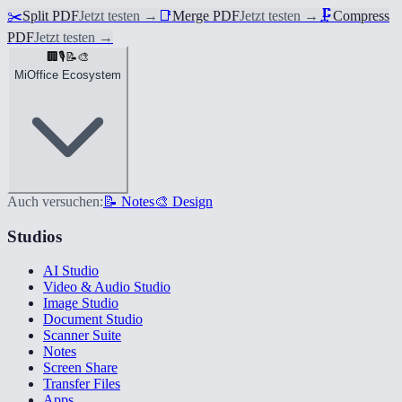
✂️
Split PDF
Jetzt testen
→
📑
Merge PDF
Jetzt testen
→
🗜️
Compress
PDF
Jetzt testen
→
🏢
🎙️
📝
🎨
MiOffice Ecosystem
Auch versuchen:
📝 Notes
🎨 Design
Studios
AI Studio
Video & Audio Studio
Image Studio
Document Studio
Scanner Suite
Notes
Screen Share
Transfer Files
Apps