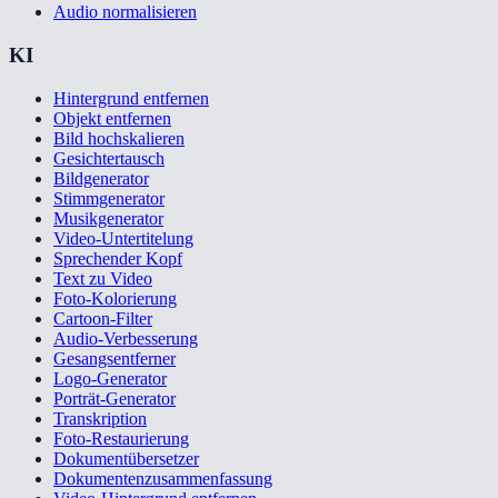
Audio normalisieren
KI
Hintergrund entfernen
Objekt entfernen
Bild hochskalieren
Gesichtertausch
Bildgenerator
Stimmgenerator
Musikgenerator
Video-Untertitelung
Sprechender Kopf
Text zu Video
Foto-Kolorierung
Cartoon-Filter
Audio-Verbesserung
Gesangsentferner
Logo-Generator
Porträt-Generator
Transkription
Foto-Restaurierung
Dokumentübersetzer
Dokumentenzusammenfassung