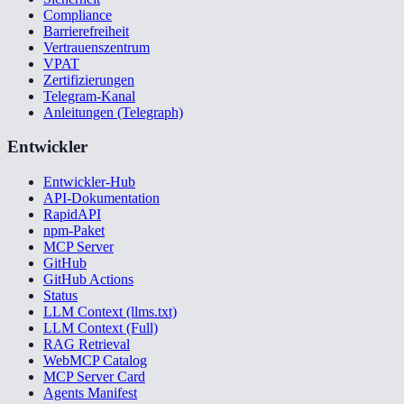
Compliance
Barrierefreiheit
Vertrauenszentrum
VPAT
Zertifizierungen
Telegram-Kanal
Anleitungen (Telegraph)
Entwickler
Entwickler-Hub
API-Dokumentation
RapidAPI
npm-Paket
MCP Server
GitHub
GitHub Actions
Status
LLM Context (llms.txt)
LLM Context (Full)
RAG Retrieval
WebMCP Catalog
MCP Server Card
Agents Manifest