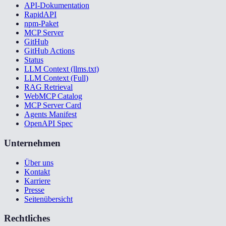
API-Dokumentation
RapidAPI
npm-Paket
MCP Server
GitHub
GitHub Actions
Status
LLM Context (llms.txt)
LLM Context (Full)
RAG Retrieval
WebMCP Catalog
MCP Server Card
Agents Manifest
OpenAPI Spec
Unternehmen
Über uns
Kontakt
Karriere
Presse
Seitenübersicht
Rechtliches