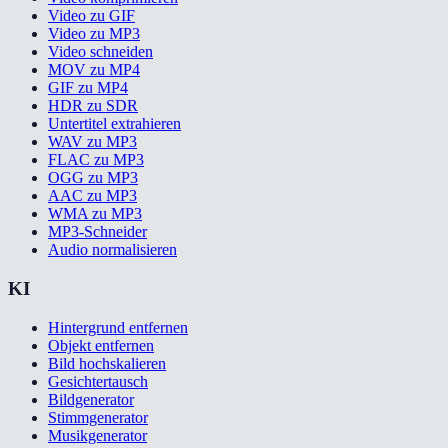
Video zu GIF
Video zu MP3
Video schneiden
MOV zu MP4
GIF zu MP4
HDR zu SDR
Untertitel extrahieren
WAV zu MP3
FLAC zu MP3
OGG zu MP3
AAC zu MP3
WMA zu MP3
MP3-Schneider
Audio normalisieren
KI
Hintergrund entfernen
Objekt entfernen
Bild hochskalieren
Gesichtertausch
Bildgenerator
Stimmgenerator
Musikgenerator