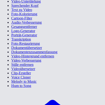
Video-Untertitelung
Sprechender Kopf
Text zu Video
Foto-Kolorierung
Cartoon-Filter
Audio-Verbesserung
Gesangsentferner
Logo-Generator
Porträt-Generator
Transkription
Foto-Restaurierung
Dokumentübersetzer
Dokumentenzusammenfassung
Video-Hintergrund entfernen
Video-Verbesserung
Stille entfernen
Videoübersetzer
Clip-Ersteller
Voice Cloner
Melody to Music
Hum to Song