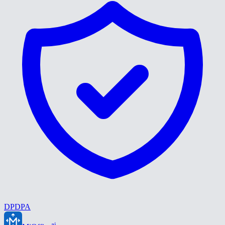
DPDPA
ai