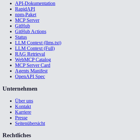
API-Dokumentation
RapidAPI
npm-Paket
MCP Server
GitHub
GitHub Actions
Status
LLM Context (llms.txt)
LLM Context (Full)
RAG Retrieval
WebMCP Catalog
MCP Server Card
Agents Manifest
OpenAPI Spec
Unternehmen
Über uns
Kontakt
Karriere
Presse
Seitenübersicht
Rechtliches