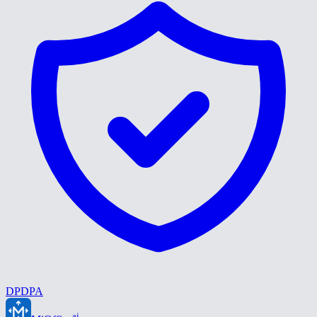
DPDPA
ai