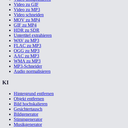
Video zu GIF
Video zu MP3
Video schneiden
MOV zu MP4
GIF zu MP4
HDR zu SDR
Untertitel extrahieren
WAV zu MP3
FLAC zu MP3
OGG zu MP3
AAC zu MP3
WMA zu MP3
MP3-Schneider
Audio normalisieren
KI
Hintergrund entfernen
Objekt entfernen
Bild hochskalieren
Gesichtertausch
Bildgenerator
Stimmgenerator
Musikgenerator