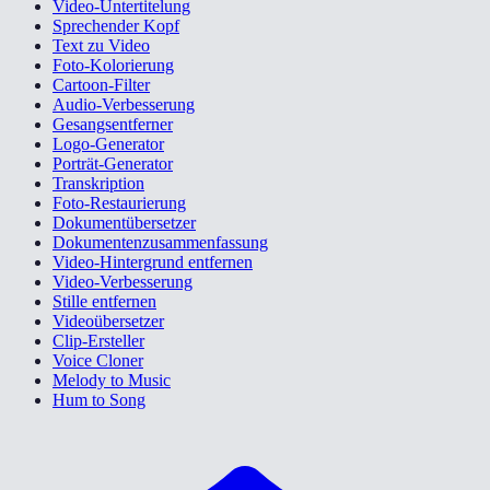
Video-Untertitelung
Sprechender Kopf
Text zu Video
Foto-Kolorierung
Cartoon-Filter
Audio-Verbesserung
Gesangsentferner
Logo-Generator
Porträt-Generator
Transkription
Foto-Restaurierung
Dokumentübersetzer
Dokumentenzusammenfassung
Video-Hintergrund entfernen
Video-Verbesserung
Stille entfernen
Videoübersetzer
Clip-Ersteller
Voice Cloner
Melody to Music
Hum to Song