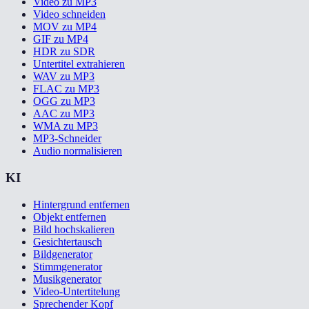
Video zu MP3
Video schneiden
MOV zu MP4
GIF zu MP4
HDR zu SDR
Untertitel extrahieren
WAV zu MP3
FLAC zu MP3
OGG zu MP3
AAC zu MP3
WMA zu MP3
MP3-Schneider
Audio normalisieren
KI
Hintergrund entfernen
Objekt entfernen
Bild hochskalieren
Gesichtertausch
Bildgenerator
Stimmgenerator
Musikgenerator
Video-Untertitelung
Sprechender Kopf