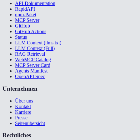
API-Dokumentation
RapidAPI
npm-Paket
MCP Server
GitHub
GitHub Actions
Status
LLM Context (llms.txt)
LLM Context (Full)
RAG Retrieval
WebMCP Catalog
MCP Server Card
Agents Manifest
OpenAPI Spec
Unternehmen
Über uns
Kontakt
Karriere
Presse
Seitenübersicht
Rechtliches