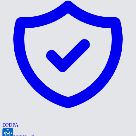
DPDPA
ai