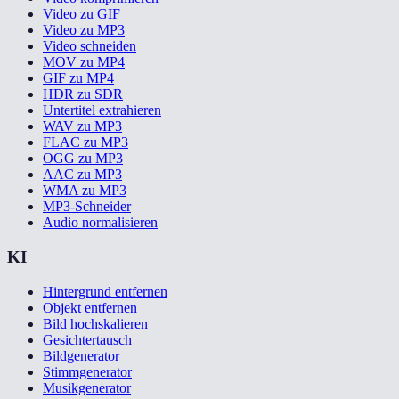
Video zu GIF
Video zu MP3
Video schneiden
MOV zu MP4
GIF zu MP4
HDR zu SDR
Untertitel extrahieren
WAV zu MP3
FLAC zu MP3
OGG zu MP3
AAC zu MP3
WMA zu MP3
MP3-Schneider
Audio normalisieren
KI
Hintergrund entfernen
Objekt entfernen
Bild hochskalieren
Gesichtertausch
Bildgenerator
Stimmgenerator
Musikgenerator