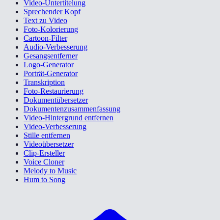
Video-Untertitelung
Sprechender Kopf
Text zu Video
Foto-Kolorierung
Cartoon-Filter
Audio-Verbesserung
Gesangsentferner
Logo-Generator
Porträt-Generator
Transkription
Foto-Restaurierung
Dokumentübersetzer
Dokumentenzusammenfassung
Video-Hintergrund entfernen
Video-Verbesserung
Stille entfernen
Videoübersetzer
Clip-Ersteller
Voice Cloner
Melody to Music
Hum to Song