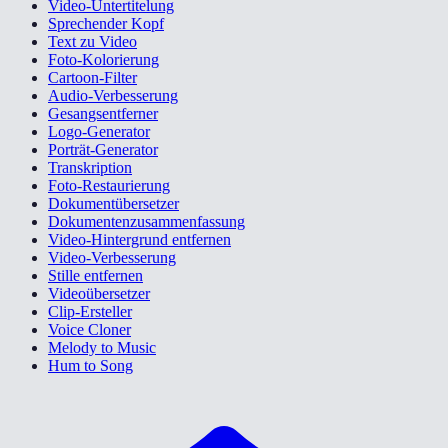
Video-Untertitelung
Sprechender Kopf
Text zu Video
Foto-Kolorierung
Cartoon-Filter
Audio-Verbesserung
Gesangsentferner
Logo-Generator
Porträt-Generator
Transkription
Foto-Restaurierung
Dokumentübersetzer
Dokumentenzusammenfassung
Video-Hintergrund entfernen
Video-Verbesserung
Stille entfernen
Videoübersetzer
Clip-Ersteller
Voice Cloner
Melody to Music
Hum to Song