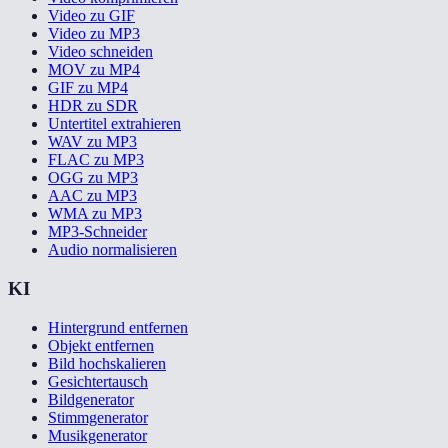
Video zu GIF
Video zu MP3
Video schneiden
MOV zu MP4
GIF zu MP4
HDR zu SDR
Untertitel extrahieren
WAV zu MP3
FLAC zu MP3
OGG zu MP3
AAC zu MP3
WMA zu MP3
MP3-Schneider
Audio normalisieren
KI
Hintergrund entfernen
Objekt entfernen
Bild hochskalieren
Gesichtertausch
Bildgenerator
Stimmgenerator
Musikgenerator