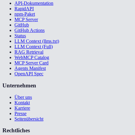
API-Dokumentation
RapidAPI
npm-Paket
MCP Server
GitHub
GitHub Actions
Status
LLM Context (llms.txt)
LLM Context (Full)
RAG Retrieval
WebMCP Catalog
MCP Server Card
Agents Manifest
OpenAPI Spec
Unternehmen
Über uns
Kontakt
Karriere
Presse
Seitenübersicht
Rechtliches