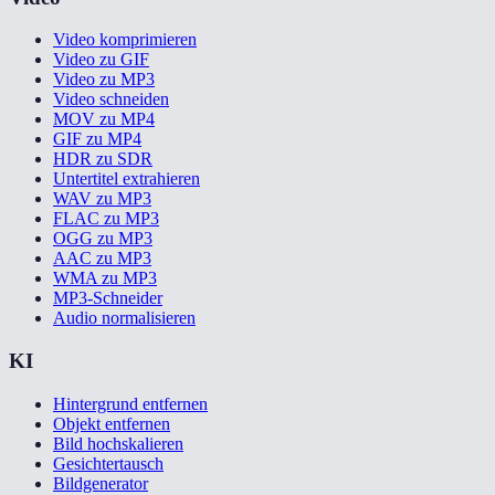
Video komprimieren
Video zu GIF
Video zu MP3
Video schneiden
MOV zu MP4
GIF zu MP4
HDR zu SDR
Untertitel extrahieren
WAV zu MP3
FLAC zu MP3
OGG zu MP3
AAC zu MP3
WMA zu MP3
MP3-Schneider
Audio normalisieren
KI
Hintergrund entfernen
Objekt entfernen
Bild hochskalieren
Gesichtertausch
Bildgenerator