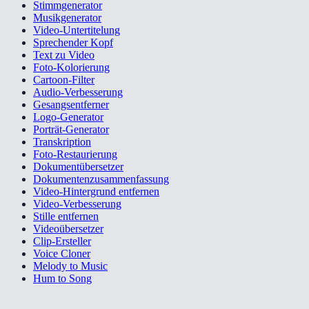
Stimmgenerator
Musikgenerator
Video-Untertitelung
Sprechender Kopf
Text zu Video
Foto-Kolorierung
Cartoon-Filter
Audio-Verbesserung
Gesangsentferner
Logo-Generator
Porträt-Generator
Transkription
Foto-Restaurierung
Dokumentübersetzer
Dokumentenzusammenfassung
Video-Hintergrund entfernen
Video-Verbesserung
Stille entfernen
Videoübersetzer
Clip-Ersteller
Voice Cloner
Melody to Music
Hum to Song