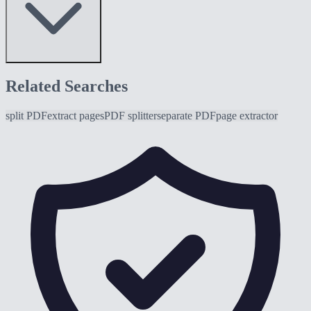
Related Searches
split PDF
extract pages
PDF splitter
separate PDF
page extractor