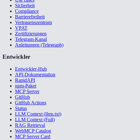
Sicherheit
Compliance
Barrierefreiheit
Vertrauenszentrum
VPAT
Zertifizierungen
Telegram-Kanal
Anleitungen (Telegraph)
Entwickler
Entwickler-Hub
API-Dokumentation
RapidAPI
npm-Paket
MCP Server
GitHub
GitHub Actions
Status
LLM Context (llms.txt)
LLM Context (Full)
RAG Retrieval
WebMCP Catalog
MCP Server Card