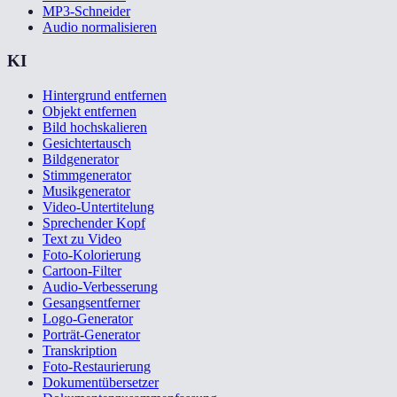
MP3-Schneider
Audio normalisieren
KI
Hintergrund entfernen
Objekt entfernen
Bild hochskalieren
Gesichtertausch
Bildgenerator
Stimmgenerator
Musikgenerator
Video-Untertitelung
Sprechender Kopf
Text zu Video
Foto-Kolorierung
Cartoon-Filter
Audio-Verbesserung
Gesangsentferner
Logo-Generator
Porträt-Generator
Transkription
Foto-Restaurierung
Dokumentübersetzer