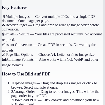
Key Features
📄
Multiple Images
—
Convert multiple JPGs into a single PDF
document. One image per page.
🔀
Reorder Pages
—
Drag and drop to arrange image order before
conversion.
🔒
Private & Secure
—
Your files are processed securely. No account
required.
⚡
Instant Conversion
—
Create PDF in seconds. No waiting for
uploads.
📐
Page Size Options
—
Choose A4, Letter, or fit to image size.
🖼️
All Image Formats
—
Also works with PNG, WebP, and other
image formats.
How to Use
Bild auf PDF
1
Upload Images
—
Drag and drop JPG images or click to
browse. Select multiple at once.
2
Arrange Order
—
Drag to reorder images. This will be the
page order in your PDF.
3
Download PDF
—
Click convert and download your new
PDF document.