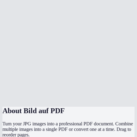
Does it preserve original image quality?
Can I mix different image formats in one PDF?
Does conversion happen in my browser?
Can I convert photos from my phone to PDF?
How do I control page order?
Does it handle transparent PNG images?
Is there a file size limit?
Image to PDF vs Print to PDF?
About
Bild auf PDF
Turn your JPG images into a professional PDF document. Combine
multiple images into a single PDF or convert one at a time. Drag to
reorder pages.