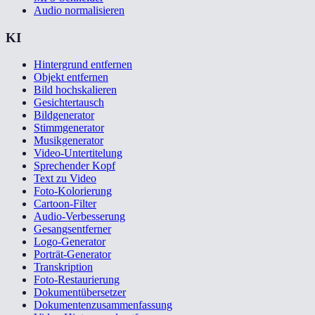
Audio normalisieren
KI
Hintergrund entfernen
Objekt entfernen
Bild hochskalieren
Gesichtertausch
Bildgenerator
Stimmgenerator
Musikgenerator
Video-Untertitelung
Sprechender Kopf
Text zu Video
Foto-Kolorierung
Cartoon-Filter
Audio-Verbesserung
Gesangsentferner
Logo-Generator
Porträt-Generator
Transkription
Foto-Restaurierung
Dokumentübersetzer
Dokumentenzusammenfassung