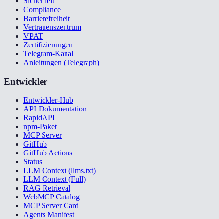
Sicherheit
Compliance
Barrierefreiheit
Vertrauenszentrum
VPAT
Zertifizierungen
Telegram-Kanal
Anleitungen (Telegraph)
Entwickler
Entwickler-Hub
API-Dokumentation
RapidAPI
npm-Paket
MCP Server
GitHub
GitHub Actions
Status
LLM Context (llms.txt)
LLM Context (Full)
RAG Retrieval
WebMCP Catalog
MCP Server Card
Agents Manifest