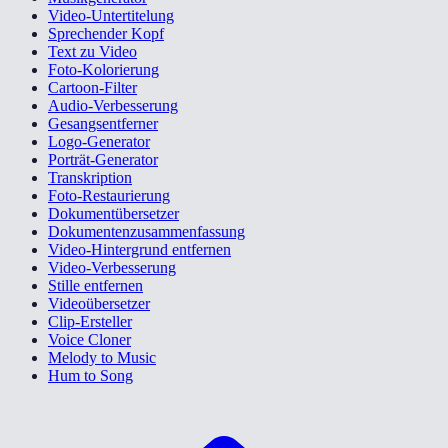
Video-Untertitelung
Sprechender Kopf
Text zu Video
Foto-Kolorierung
Cartoon-Filter
Audio-Verbesserung
Gesangsentferner
Logo-Generator
Porträt-Generator
Transkription
Foto-Restaurierung
Dokumentübersetzer
Dokumentenzusammenfassung
Video-Hintergrund entfernen
Video-Verbesserung
Stille entfernen
Videoübersetzer
Clip-Ersteller
Voice Cloner
Melody to Music
Hum to Song