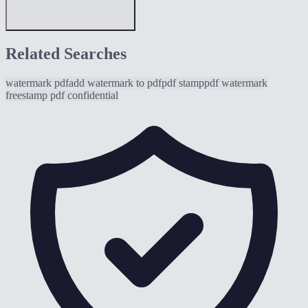
Related Searches
watermark pdf
add watermark to pdf
pdf stamp
pdf watermark
free
stamp pdf confidential