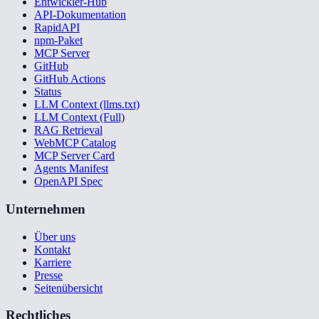
Entwickler-Hub
API-Dokumentation
RapidAPI
npm-Paket
MCP Server
GitHub
GitHub Actions
Status
LLM Context (llms.txt)
LLM Context (Full)
RAG Retrieval
WebMCP Catalog
MCP Server Card
Agents Manifest
OpenAPI Spec
Unternehmen
Über uns
Kontakt
Karriere
Presse
Seitenübersicht
Rechtliches