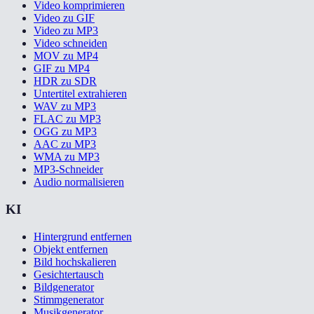
Video komprimieren
Video zu GIF
Video zu MP3
Video schneiden
MOV zu MP4
GIF zu MP4
HDR zu SDR
Untertitel extrahieren
WAV zu MP3
FLAC zu MP3
OGG zu MP3
AAC zu MP3
WMA zu MP3
MP3-Schneider
Audio normalisieren
KI
Hintergrund entfernen
Objekt entfernen
Bild hochskalieren
Gesichtertausch
Bildgenerator
Stimmgenerator
Musikgenerator