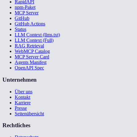
RapidAPI
npm-Paket
MCP Server
GitHub
GitHub Actions
Status
LLM Context (llms.txt)
LLM Context (Full)
RAG Retrieval
WebMCP Catalog
MCP Server Card
Agents Manifest
OpenAPI Spec
Unternehmen
Über uns
Kontakt
Karriere
Presse
Seitenübersicht
Rechtliches