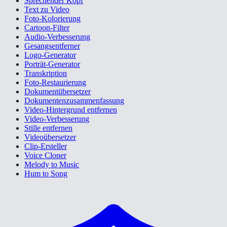
Sprechender Kopf
Text zu Video
Foto-Kolorierung
Cartoon-Filter
Audio-Verbesserung
Gesangsentferner
Logo-Generator
Porträt-Generator
Transkription
Foto-Restaurierung
Dokumentübersetzer
Dokumentenzusammenfassung
Video-Hintergrund entfernen
Video-Verbesserung
Stille entfernen
Videoübersetzer
Clip-Ersteller
Voice Cloner
Melody to Music
Hum to Song