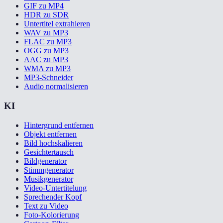
GIF zu MP4
HDR zu SDR
Untertitel extrahieren
WAV zu MP3
FLAC zu MP3
OGG zu MP3
AAC zu MP3
WMA zu MP3
MP3-Schneider
Audio normalisieren
KI
Hintergrund entfernen
Objekt entfernen
Bild hochskalieren
Gesichtertausch
Bildgenerator
Stimmgenerator
Musikgenerator
Video-Untertitelung
Sprechender Kopf
Text zu Video
Foto-Kolorierung