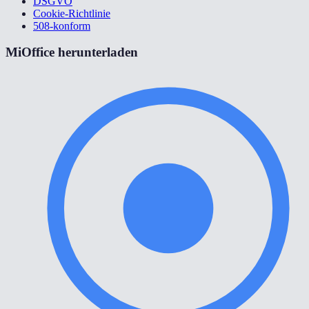
DSGVO
Cookie-Richtlinie
508-konform
MiOffice herunterladen