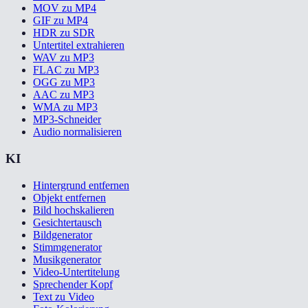
MOV zu MP4
GIF zu MP4
HDR zu SDR
Untertitel extrahieren
WAV zu MP3
FLAC zu MP3
OGG zu MP3
AAC zu MP3
WMA zu MP3
MP3-Schneider
Audio normalisieren
KI
Hintergrund entfernen
Objekt entfernen
Bild hochskalieren
Gesichtertausch
Bildgenerator
Stimmgenerator
Musikgenerator
Video-Untertitelung
Sprechender Kopf
Text zu Video