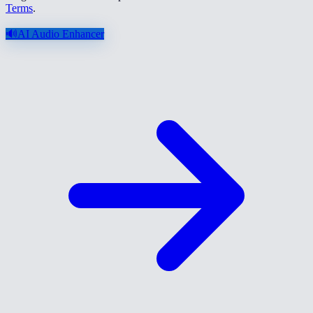
Terms
.
🔊
AI Audio Enhancer