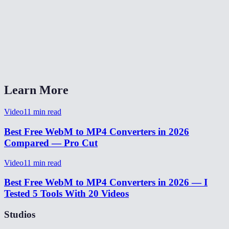
Will the audio be preserved?
Does this work on Safari and iOS?
What quality setting should I pick?
Learn More
Video
11
min read
Best Free WebM to MP4 Converters in 2026
Compared — Pro Cut
Video
11
min read
Best Free WebM to MP4 Converters in 2026 — I
Tested 5 Tools With 20 Videos
Studios