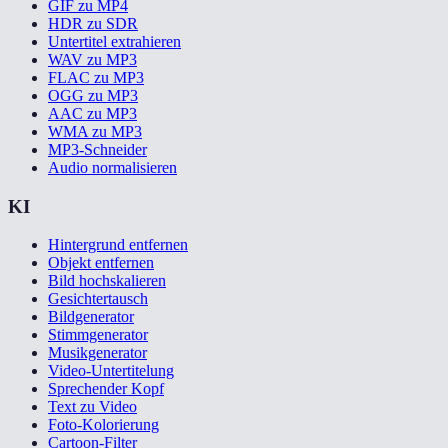
GIF zu MP4
HDR zu SDR
Untertitel extrahieren
WAV zu MP3
FLAC zu MP3
OGG zu MP3
AAC zu MP3
WMA zu MP3
MP3-Schneider
Audio normalisieren
KI
Hintergrund entfernen
Objekt entfernen
Bild hochskalieren
Gesichtertausch
Bildgenerator
Stimmgenerator
Musikgenerator
Video-Untertitelung
Sprechender Kopf
Text zu Video
Foto-Kolorierung
Cartoon-Filter