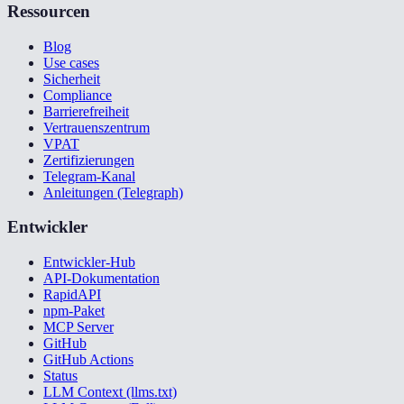
Ressourcen
Blog
Use cases
Sicherheit
Compliance
Barrierefreiheit
Vertrauenszentrum
VPAT
Zertifizierungen
Telegram-Kanal
Anleitungen (Telegraph)
Entwickler
Entwickler-Hub
API-Dokumentation
RapidAPI
npm-Paket
MCP Server
GitHub
GitHub Actions
Status
LLM Context (llms.txt)