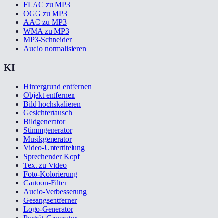
FLAC zu MP3
OGG zu MP3
AAC zu MP3
WMA zu MP3
MP3-Schneider
Audio normalisieren
KI
Hintergrund entfernen
Objekt entfernen
Bild hochskalieren
Gesichtertausch
Bildgenerator
Stimmgenerator
Musikgenerator
Video-Untertitelung
Sprechender Kopf
Text zu Video
Foto-Kolorierung
Cartoon-Filter
Audio-Verbesserung
Gesangsentferner
Logo-Generator
Porträt-Generator