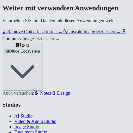
Weiter mit verwandten Anwendungen
Verarbeiten Sie Ihre Dateien mit diesen Anwendungen weiter
🧹
Remove Object
Jetzt testen
→
🔍
Upscale Image
Jetzt testen
→
🗜️
Compress Image
Jetzt testen
→
🏢
🎙️
📝
🎨
MiOffice Ecosystem
Auch versuchen:
📝 Notes
🎨 Design
Studios
AI Studio
Video & Audio Studio
Image Studio
Document Studio