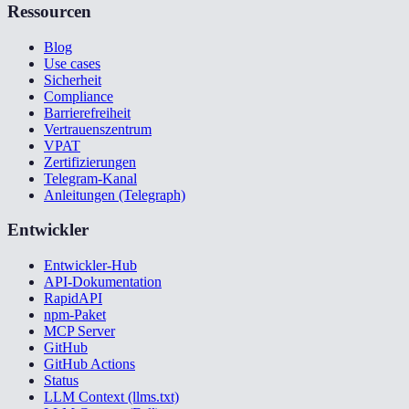
Ressourcen
Blog
Use cases
Sicherheit
Compliance
Barrierefreiheit
Vertrauenszentrum
VPAT
Zertifizierungen
Telegram-Kanal
Anleitungen (Telegraph)
Entwickler
Entwickler-Hub
API-Dokumentation
RapidAPI
npm-Paket
MCP Server
GitHub
GitHub Actions
Status
LLM Context (llms.txt)