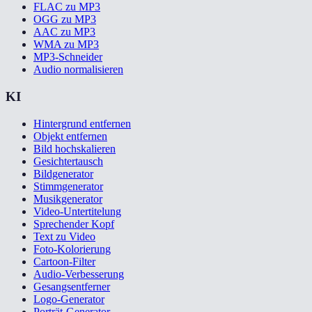
FLAC zu MP3
OGG zu MP3
AAC zu MP3
WMA zu MP3
MP3-Schneider
Audio normalisieren
KI
Hintergrund entfernen
Objekt entfernen
Bild hochskalieren
Gesichtertausch
Bildgenerator
Stimmgenerator
Musikgenerator
Video-Untertitelung
Sprechender Kopf
Text zu Video
Foto-Kolorierung
Cartoon-Filter
Audio-Verbesserung
Gesangsentferner
Logo-Generator
Porträt-Generator