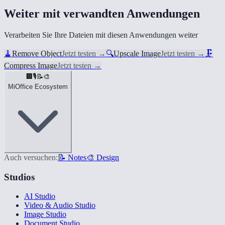
Weiter mit verwandten Anwendungen
Verarbeiten Sie Ihre Dateien mit diesen Anwendungen weiter
🧹
Remove Object
Jetzt testen
→
🔍
Upscale Image
Jetzt testen
→
🗜️
Compress Image
Jetzt testen
→
🏢
🎙️
📝
🎨
MiOffice Ecosystem
Auch versuchen:
📝 Notes
🎨 Design
Studios
AI Studio
Video & Audio Studio
Image Studio
Document Studio