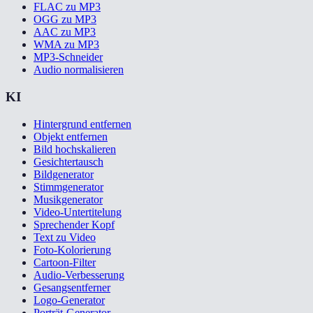
FLAC zu MP3
OGG zu MP3
AAC zu MP3
WMA zu MP3
MP3-Schneider
Audio normalisieren
KI
Hintergrund entfernen
Objekt entfernen
Bild hochskalieren
Gesichtertausch
Bildgenerator
Stimmgenerator
Musikgenerator
Video-Untertitelung
Sprechender Kopf
Text zu Video
Foto-Kolorierung
Cartoon-Filter
Audio-Verbesserung
Gesangsentferner
Logo-Generator
Porträt-Generator