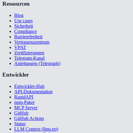
Ressourcen
Blog
Use cases
Sicherheit
Compliance
Barrierefreiheit
Vertrauenszentrum
VPAT
Zertifizierungen
Telegram-Kanal
Anleitungen (Telegraph)
Entwickler
Entwickler-Hub
API-Dokumentation
RapidAPI
npm-Paket
MCP Server
GitHub
GitHub Actions
Status
LLM Context (llms.txt)