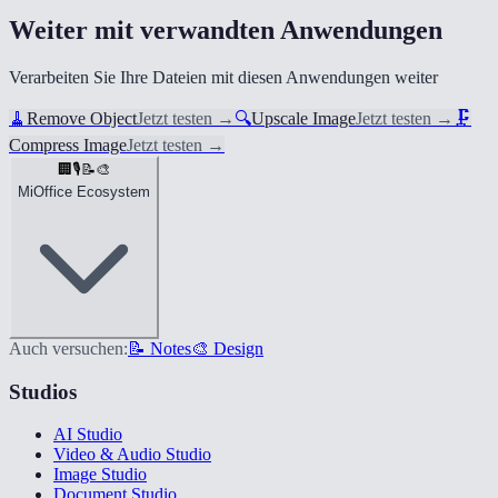
Weiter mit verwandten Anwendungen
Verarbeiten Sie Ihre Dateien mit diesen Anwendungen weiter
🧹
Remove Object
Jetzt testen
→
🔍
Upscale Image
Jetzt testen
→
🗜️
Compress Image
Jetzt testen
→
🏢
🎙️
📝
🎨
MiOffice Ecosystem
Auch versuchen:
📝 Notes
🎨 Design
Studios
AI Studio
Video & Audio Studio
Image Studio
Document Studio