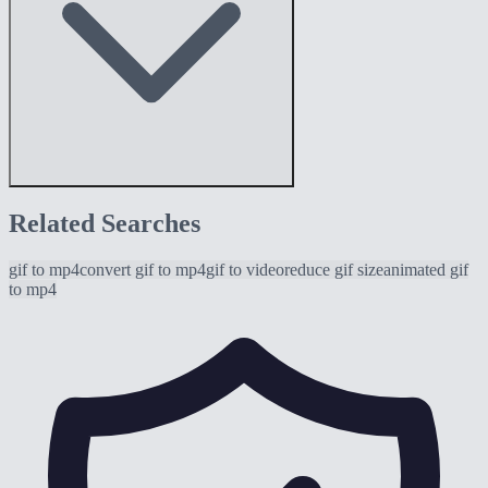
Related Searches
gif to mp4
convert gif to mp4
gif to video
reduce gif size
animated gif
to mp4