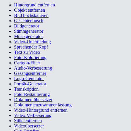
Hintergrund entfernen
Objekt entfernen
Bild hochskalieren
Gesichtertausch
Bildgenerator
Stimmgenerator
Musikgenerator
Video-Untertitelung
Sprechender Kopf
Text zu Video
Foto-Kolorierung
Cartoon-Filter
Audio-Verbesserung
Gesangsentferner
Logo-Generator
Porträt-Generator
Transkription
Foto-Restaurierung
Dokumentübersetzer
Dokumentenzusammenfassung
Video-Hintergrund entfernen
Video-Verbesserung
Stille entfernen
Videoübersetzer