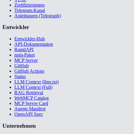
Zertifizierungen
Telegram-Kanal
Anleitungen (Telegraph)
Entwickler
Entwickler-Hub
API-Dokumentation
RapidAPI
npm-Paket
MCP Server
GitHub
GitHub Actions
Status
LLM Context (llms.txt)
LLM Context (Full)
RAG Retrieval
WebMCP Catalog
MCP Server Card
Agents Manifest
OpenAPI Spec
Unternehmen