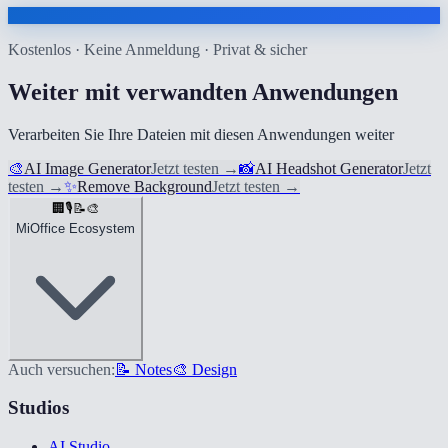
Kostenlos · Keine Anmeldung · Privat & sicher
Weiter mit verwandten Anwendungen
Verarbeiten Sie Ihre Dateien mit diesen Anwendungen weiter
🎨
AI Image Generator
Jetzt testen
→
📸
AI Headshot Generator
Jetzt
testen
→
✨
Remove Background
Jetzt testen
→
🏢
🎙️
📝
🎨
MiOffice Ecosystem
Auch versuchen:
📝 Notes
🎨 Design
Studios
AI Studio