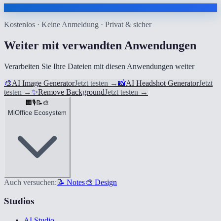
Kostenlos · Keine Anmeldung · Privat & sicher
Weiter mit verwandten Anwendungen
Verarbeiten Sie Ihre Dateien mit diesen Anwendungen weiter
🎨
AI Image Generator
Jetzt testen
→
📸
AI Headshot Generator
Jetzt
testen
→
✨
Remove Background
Jetzt testen
→
🏢
🎙️
📝
🎨
MiOffice Ecosystem
Auch versuchen:
📝 Notes
🎨 Design
Studios
AI Studio