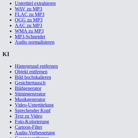
Untertitel extrahieren
WAV zu MP3
FLAC zu MP3
OGG zu MP3
AAC zu MP3
WMA zu MP3
MP3-Schneider
Audio normalisieren
KI
Hintergrund entfernen
Objekt entfernen
Bild hochskalieren
Gesichtertausch
Bildgenerator
Stimmgenerator
Musikgenerator
Video-Untertitelung
Sprechender Kopf
Text zu Video
Foto-Kolorierung
Cartoon-Filter
Audio-Verbesserung