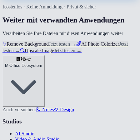
Kostenlos · Keine Anmeldung · Privat & sicher
Weiter mit verwandten Anwendungen
Verarbeiten Sie Ihre Dateien mit diesen Anwendungen weiter
✨
Remove Background
Jetzt testen
→
🌈
AI Photo Colorizer
Jetzt
testen
→
🔍
Upscale Image
Jetzt testen
→
🏢
🎙️
📝
🎨
MiOffice Ecosystem
Auch versuchen:
📝 Notes
🎨 Design
Studios
AI Studio
Video & Audio Studio