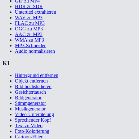
GIF zu MP4
HDR zu SDR
Untertitel extrahieren
WAV zu MP3
FLAC zu MP3
OGG zu MP3
AAC zu MP3
WMA zu MP3
MP3-Schneider
Audio normalisieren
KI
Hintergrund entfernen
Objekt entfernen
Bild hochskalieren
Gesichtertausch
Bildgenerator
Stimmgenerator
Musikgenerator
Video-Untertitelung
Sprechender Kopf
Text zu Video
Foto-Kolorierung
Cartoon-Filter