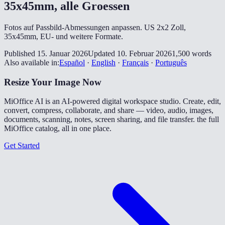
35x45mm, alle Groessen
Fotos auf Passbild-Abmessungen anpassen. US 2x2 Zoll,
35x45mm, EU- und weitere Formate.
Published 15. Januar 2026
Updated 10. Februar 2026
1,500 words
Also available in:
Español
·
English
·
Français
·
Português
Resize Your Image Now
MiOffice AI is an AI-powered digital workspace studio. Create, edit,
convert, compress, collaborate, and share — video, audio, images,
documents, scanning, notes, screen sharing, and file transfer. the full
MiOffice catalog, all in one place.
Get Started